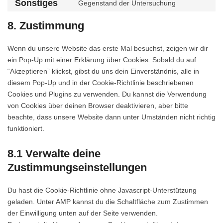
to
and-
Sonstiges
Gegenstand der Untersuchung
woocommer
Consent
service
consent-
to
atlassian-
8. Zustimmung
framework
service
jira-
sonstiges
servicedesk
Wenn du unsere Website das erste Mal besuchst, zeigen wir dir
ein Pop-Up mit einer Erklärung über Cookies. Sobald du auf
“Akzeptieren” klickst, gibst du uns dein Einverständnis, alle in
diesem Pop-Up und in der Cookie-Richtlinie beschriebenen
Cookies und Plugins zu verwenden. Du kannst die Verwendung
von Cookies über deinen Browser deaktivieren, aber bitte
beachte, dass unsere Website dann unter Umständen nicht richtig
funktioniert.
8.1 Verwalte deine
Zustimmungseinstellungen
Du hast die Cookie-Richtlinie ohne Javascript-Unterstützung
geladen. Unter AMP kannst du die Schaltfläche zum Zustimmen
der Einwilligung unten auf der Seite verwenden.