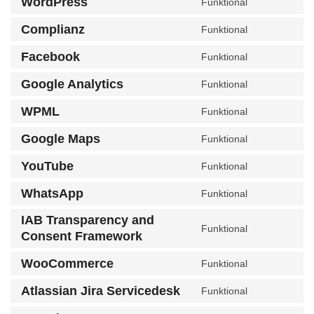
WordPress
Funktional
wordfence
Consent
service
to
Complianz
Funktional
wistia
Consent
service
to
Facebook
Funktional
wordpress
Consent
service
to
Google Analytics
Funktional
complianz
Consent
service
to
WPML
Funktional
facebook
Consent
service
to
Google Maps
Funktional
google-
Consent
service
analytics
to
YouTube
Funktional
wpml
Consent
service
to
WhatsApp
Funktional
google-
Consent
service
maps
to
IAB Transparency and
youtube
Funktional
service
Consent Framework
Consent
whatsapp
to
WooCommerce
Funktional
service
Consent
iab-
to
Atlassian Jira Servicedesk
Funktional
Consent
transparenc
service