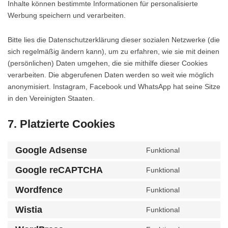
Inhalte können bestimmte Informationen für personalisierte
Werbung speichern und verarbeiten.
Bitte lies die Datenschutzerklärung dieser sozialen Netzwerke (die
sich regelmäßig ändern kann), um zu erfahren, wie sie mit deinen
(persönlichen) Daten umgehen, die sie mithilfe dieser Cookies
verarbeiten. Die abgerufenen Daten werden so weit wie möglich
anonymisiert. Instagram, Facebook und WhatsApp hat seine Sitze
in den Vereinigten Staaten.
7. Platzierte Cookies
Google Adsense
Funktional
Consent
to
Google reCAPTCHA
Funktional
Consent
service
to
Wordfence
Funktional
google-
Consent
service
adsense
to
Wistia
Funktional
google-
Consent
service
recaptcha
to