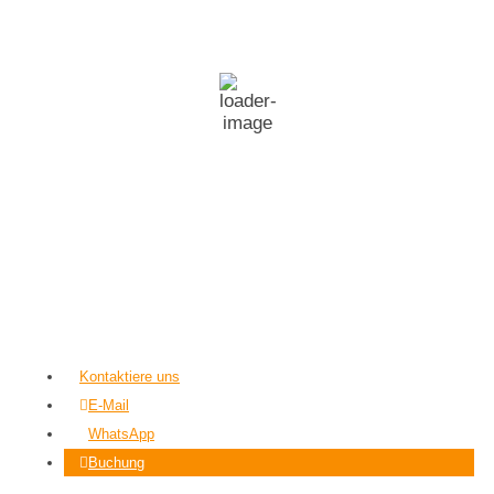
15
°C
Broken Clouds
Wind Gust:
16 mph
Clouds:
73%
Visibility:
10 km
Sunrise:
6:43 am
Sunset:
6:47 pm
70 %
1019 mb
7 mph
Weather from OpenWeatherMap
Kontaktiere uns
E-Mail
WhatsApp
Buchung