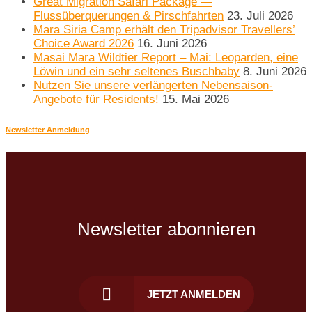
Great Migration Safari Package —
Flussüberquerungen & Pirschfahrten
23. Juli 2026
Mara Siria Camp erhält den Tripadvisor Travellers’
Choice Award 2026
16. Juni 2026
Masai Mara Wildtier Report – Mai: Leoparden, eine
Löwin und ein sehr seltenes Buschbaby
8. Juni 2026
Nutzen Sie unsere verlängerten Nebensaison-
Angebote für Residents!
15. Mai 2026
Newsletter Anmeldung
Newsletter abonnieren
JETZT ANMELDEN