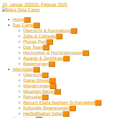
24. Januar 2025
20. Februar 2025
Home
Das Camp
Übersicht & Ausstattung
Zelte & Cottages
Plunge Pool
Das Team
Hochzeiten & Hochzeitsreisen
Awards & Zertifikate
Bewertungen
Aktivitäten
Übersicht
Game Drives
Wanderungen
Mountain Biking
Reitsafari
Besuch Elatia Nashorn Schutzgebiet
Kulturelle Begegnungen
Heißluftballon Safari