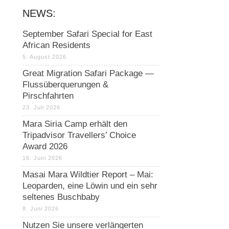
NEWS:
September Safari Special for East
African Residents
5. August 2026
Great Migration Safari Package —
Flussüberquerungen &
Pirschfahrten
23. Juli 2026
Mara Siria Camp erhält den
Tripadvisor Travellers’ Choice
Award 2026
16. Juni 2026
Masai Mara Wildtier Report – Mai:
Leoparden, eine Löwin und ein sehr
seltenes Buschbaby
8. Juni 2026
Nutzen Sie unsere verlängerten