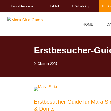
Kontaktiere uns
E-Mail
WhatsApp
Bu
HOME
DA
Erstbesucher-Guid
9. Oktober 2025
Erstbesucher-Guide für Mara Sir
& Don’ts