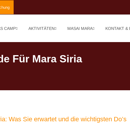
chung
S CAMP
AKTIVITÄTEN
MASAI MARA
KONTAKT &
e Für Mara Siria
ia: Was Sie erwartet und die wichtigsten Do’s